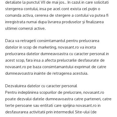
detaliate la punctul VII de mai jos.. In cazul in care solicitati
stergerea contului, insa pe acel cont exista cel puţin o
comanda activa, cererea de stergere a contului va putea fi
inregistrata numai dupa livrarea produselor şi finalizarea
ultimei comenzi active.
Daca va retrageti consimtamantul pentru prelucrarea
datelor in scop de marketing, novasant.ro va inceta
prelucrarea datelor dumneavoastra cu caracter personal in
acest scop, fara insa a afecta prelucrarile desfasurate de
novasant.ro pe baza consimtamantului exprimat de catre
dumneavoastra inainte de retragerea acestuia.
Dezvaluirea datelor cu caracter personal
Pentru indeplinirea scopurilor de prelucrare, novasant.ro
poate dezvalui datele dumneavoastra catre parteneri, catre
terte persoane sau entitati care sprijina novasant.ro in
desfasurarea activitatii prin intermediul Site-ului (de