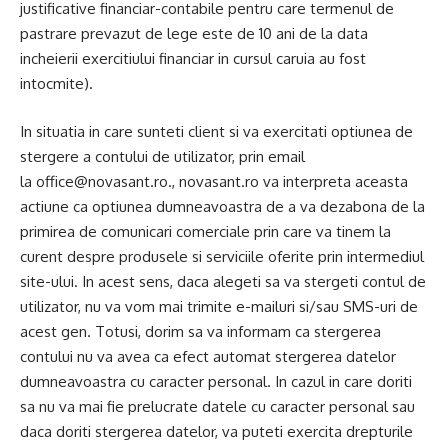
justificative financiar-contabile pentru care termenul de
pastrare prevazut de lege este de 10 ani de la data
incheierii exercitiului financiar in cursul caruia au fost
intocmite).
In situatia in care sunteti client si va exercitati optiunea de
stergere a contului de utilizator, prin email
la
office@novasant.ro
., novasant.ro va interpreta aceasta
actiune ca optiunea dumneavoastra de a va dezabona de la
primirea de comunicari comerciale prin care va tinem la
curent despre produsele si serviciile oferite prin intermediul
site-ului. In acest sens, daca alegeti sa va stergeti contul de
utilizator, nu va vom mai trimite e-mailuri si/sau SMS-uri de
acest gen. Totusi, dorim sa va informam ca stergerea
contului nu va avea ca efect automat stergerea datelor
dumneavoastra cu caracter personal. In cazul in care doriti
sa nu va mai fie prelucrate datele cu caracter personal sau
daca doriti stergerea datelor, va puteti exercita drepturile