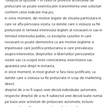
-dreptul la opozitie – in ceea ce priveste activitatile de
prelucrare se poate exercita prin transmiterea unei solicitari
conform celor indicate mai jos;
in orice moment, din motive legate de situatia particulara in
care se afla persoana vizata, ca datele care o vizeaza sa fie
prelucrate in temeiul interesului legitim al novasant.ro sau in
temeiul interesului public, cu exceptia cazurilor in care
novasant.ro poate demonstra ca are motive legitime si
imperioase care justifica prelucrarea si care prevaleaza
asupra intereselor, drepturilor si libertatilor persoanelor
vizate sau ca scopul este constatarea, exercitarea sau
apararea unui drept in instanta;
in orice moment, in mod gratuit si fara nicio justificare, ca
datele care o vizeaza sa fie prelucrate in scop de marketing
direct.
dreptul de a nu fi supus unei decizii individuale automate,
respectiv dreptul de a nu fi subiectul unei decizii luate numai
pe baza unor activitati de prelucrare automate, inclusiv