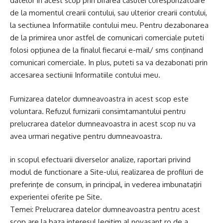
datelor in acest scop prin bifarea casutei corespunzatoare
de la momentul crearii contului, sau ulterior crearii contului,
la sectiunea Informatiile contului meu. Pentru dezabonarea
de la primirea unor astfel de comunicari comerciale puteti
folosi opţiunea de la finalul fiecarui e-mail/ sms conţinand
comunicari comerciale. In plus, puteti sa va dezabonati prin
accesarea sectiunii Informatiile contului meu.
Furnizarea datelor dumneavoastra in acest scop este
voluntara. Refuzul furnizarii consimtamantului pentru
prelucrarea datelor dumneavoastra in acest scop nu va
avea urmari negative pentru dumneavoastra.
in scopul efectuarii diverselor analize, raportari privind
modul de functionare a Site-ului, realizarea de profiluri de
preferinţe de consum, in principal, in vederea imbunataţiri
experientei oferite pe Site.
Temei: Prelucrarea datelor dumneavoastra pentru acest
scop are la baza interesul legitim al novasant.ro de a