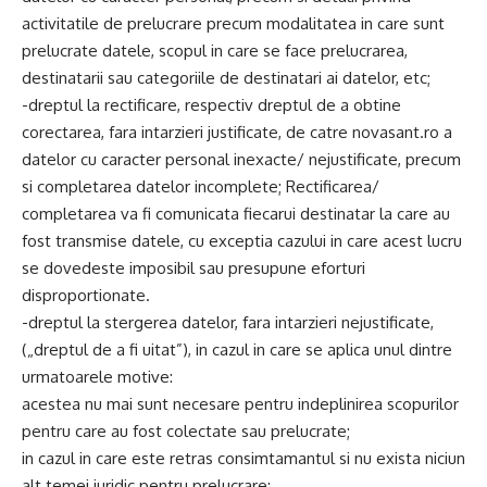
activitatile de prelucrare precum modalitatea in care sunt
prelucrate datele, scopul in care se face prelucrarea,
destinatarii sau categoriile de destinatari ai datelor, etc;
-dreptul la rectificare, respectiv dreptul de a obtine
corectarea, fara intarzieri justificate, de catre novasant.ro a
datelor cu caracter personal inexacte/ nejustificate, precum
si completarea datelor incomplete; Rectificarea/
completarea va fi comunicata fiecarui destinatar la care au
fost transmise datele, cu exceptia cazului in care acest lucru
se dovedeste imposibil sau presupune eforturi
disproportionate.
-dreptul la stergerea datelor, fara intarzieri nejustificate,
(„dreptul de a fi uitat”), in cazul in care se aplica unul dintre
urmatoarele motive:
acestea nu mai sunt necesare pentru indeplinirea scopurilor
pentru care au fost colectate sau prelucrate;
in cazul in care este retras consimtamantul si nu exista niciun
alt temei juridic pentru prelucrare;